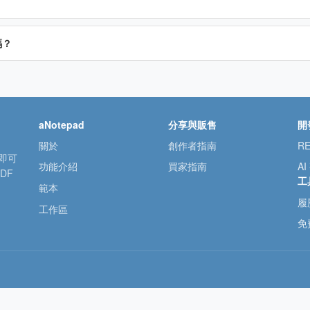
嗎？
aNotepad
分享與販售
開
關於
創作者指南
RE
號即可
功能介紹
買家指南
AI
DF
工
範本
履
工作區
免