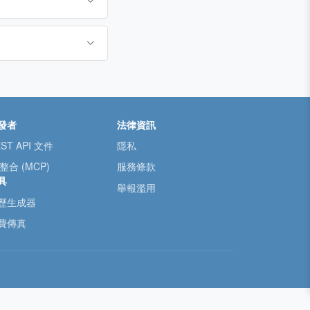
發者
法律資訊
ST API 文件
隱私
 整合 (MCP)
服務條款
具
舉報濫用
歷生成器
費傳真