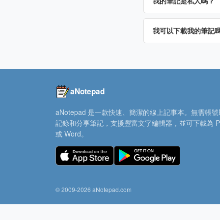
我的筆記是私人嗎？
我可以下載我的筆記
aNotepad
aNotepad 是一款快速、簡潔的線上記事本。無需帳
記錄和分享筆記，支援豐富文字編輯器，並可下載為 P
或 Word。
© 2009-2026 aNotepad.com